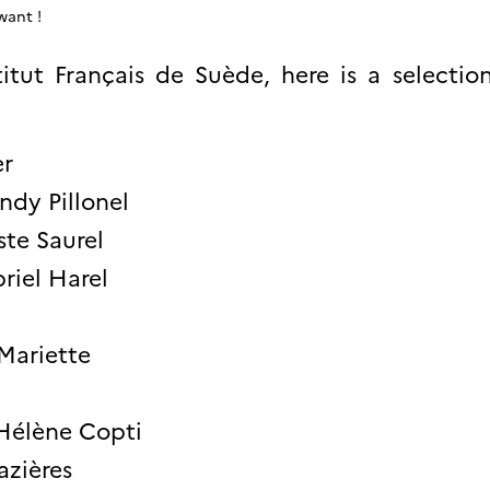
 want !
itut Français de Suède, here is a selectio
er
ndy Pillonel
te Saurel
riel Harel
Mariette
Hélène Copti
zières