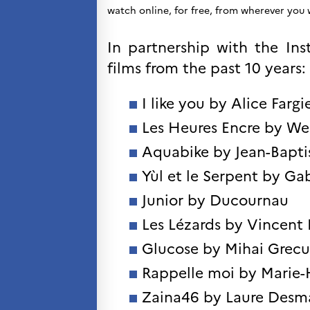
watch online, for free, from wherever you
Kurs og seminarer
Pedagogiske ressurser
In partnership with the Inst
UNIVERSITETER
films from the past 10 years:
Høyere utdanning og
postdoktorstillinger
I like you by Alice Fargi
Studere i Frankrike
Campus France Norge på reise i
Les Heures Encre by We
Frankrike
Studere i Norge
Aquabike by Jean-Baptis
Doktorgrader og
postdoktorstillinger i
Yùl et le Serpent by Gab
Frankrike
Junior by Ducournau
Studiestipender
French+Sciences
Les Lézards by Vincent 
French+Gastronomy and
French+Hospitality
Glucose by Mihai Grecu
Testimonials
Studenthistorier
Rappelle moi by Marie-
For institusjoner
Zaina46 by Laure Desma
France Alumni