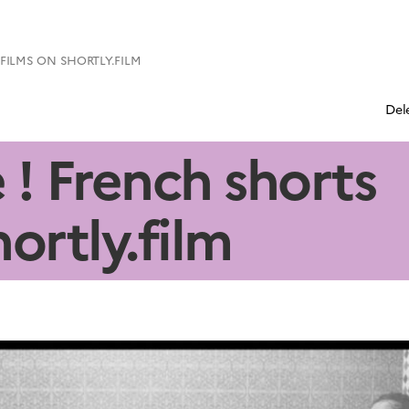
 FILMS ON SHORTLY.FILM
Del
e ! French shorts
hortly.film