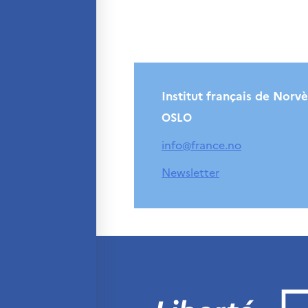
Søk
etter:
Institut français de Norv
OSLO
info@france.no
Newsletter