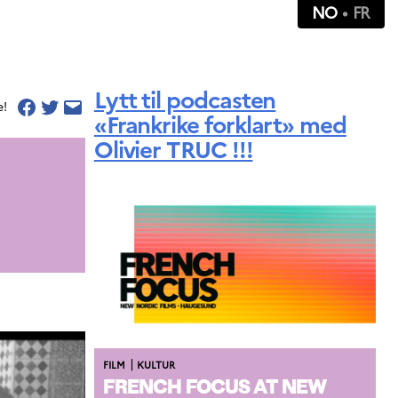
NO
FR
Lytt til podcasten
e!
«Frankrike forklart» med
Olivier TRUC !!!
|
FILM
KULTUR
FRENCH FOCUS AT NEW